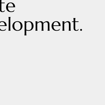
te
velopment.